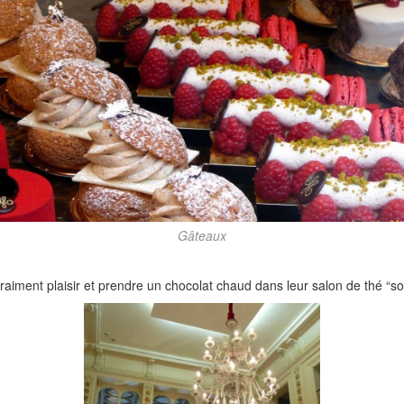
Gâteaux
vraiment plaisir et prendre un chocolat chaud dans leur salon de thé “so