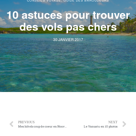
CONSEILS VOYAGE
,
GUIDE DES BAROUDEURS
10 astuces pour trouver
des vols pas chers
30 JANVIER 2017
PREVIOUS
NEXT
Mes hôtels coup de coeur en Nouvelle-Calédonie
Le Vanuatu en 10 photos