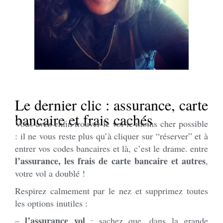
Le dernier clic : assurance, carte
bancaire et frais cachés
Vous avez enfin trouver le vol le moins cher possible
: il ne vous reste plus qu’à cliquer sur “réserver” et à
entrer vos codes bancaires et là, c’est le drame. entre
l’assurance, les frais de carte bancaire et autres
,
votre vol a doublé !
Respirez calmement par le nez et supprimez toutes
les options inutiles :
l’assurance vol
–
: sachez que, dans la grande